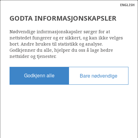
ENGLISH
Søk
N
P
MENY
GODTA INFORMASJONSKAPSLER
Ordlist
Energik
25/8-5 SR
Nødvendige informasjonskapsler sørger for at
nettstedet fungerer og er sikkert, og kan ikke velges
bort. Andre brukes til statistikk og analyse.
Godkjenner du alle, hjelper du oss å lage bedre
nettsider og tjenester.
Lisens
027 P
Godkjenn alle
Bare nødvendige
Startdato
27.07.1997
Status
P&A
Fasilitet
STENA DEE
Operatør: