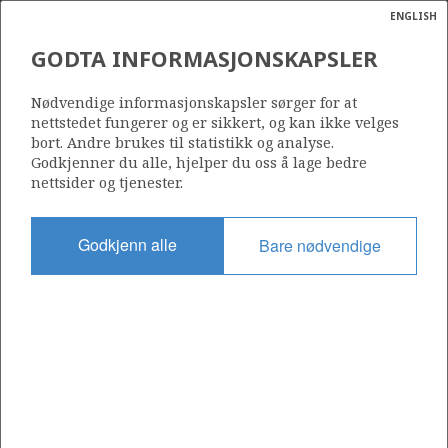
ENGLISH
Søk
N
P
MENY
GODTA INFORMASJONSKAPSLER
Ordlist
Energik
2/7-14 R
Nødvendige informasjonskapsler sørger for at
nettstedet fungerer og er sikkert, og kan ikke velges
bort. Andre brukes til statistikk og analyse.
Godkjenner du alle, hjelper du oss å lage bedre
nettsider og tjenester.
Lisens
018
Godkjenn alle
Bare nødvendige
Startdato
07.06.1989
Status
P&A
Fasilitet
ROSS ISLE
Operatør: