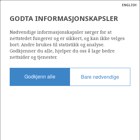
ENGLISH
Søk
N
P
MENY
GODTA INFORMASJONSKAPSLER
Ordlist
Energik
2/7-20 R
Nødvendige informasjonskapsler sørger for at
nettstedet fungerer og er sikkert, og kan ikke velges
bort. Andre brukes til statistikk og analyse.
Godkjenner du alle, hjelper du oss å lage bedre
nettsider og tjenester.
Lisens
018
Godkjenn alle
Bare nødvendige
Startdato
14.10.1991
Status
RE-CLASS TO DEV
Fasilitet
WEST DELTA
Operatør: