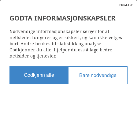
ENGLISH
Søk
N
P
MENY
GODTA INFORMASJONSKAPSLER
Ordlist
Energik
30/11-10
Nødvendige informasjonskapsler sørger for at
nettstedet fungerer og er sikkert, og kan ikke velges
bort. Andre brukes til statistikk og analyse.
Godkjenner du alle, hjelper du oss å lage bedre
nettsider og tjenester.
Lisens
035
Godkjenn alle
Bare nødvendige
Startdato
01.11.2014
Status
P&A
Fasilitet
TRANSOCEAN LEADER
Operatør: