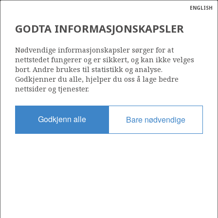
ENGLISH
Søk
N
P
MENY
GODTA INFORMASJONSKAPSLER
Ordlist
Energik
30/10-2
Nødvendige informasjonskapsler sørger for at
nettstedet fungerer og er sikkert, og kan ikke velges
bort. Andre brukes til statistikk og analyse.
Godkjenner du alle, hjelper du oss å lage bedre
nettsider og tjenester.
Lisens
030
Godkjenn alle
Bare nødvendige
Startdato
24.12.1973
Status
P&A
Fasilitet
DRILLMASTER
Operatør: