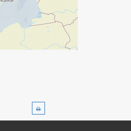
Skriv
ut