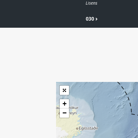
Lisens
030
| ©
Leaflet
|
Kartverket
Inneholder data
under norsk lisens
for offentlige data
(
)
NLOD
tilgjengeliggjort av
Sokkeldirektoratet
+
−