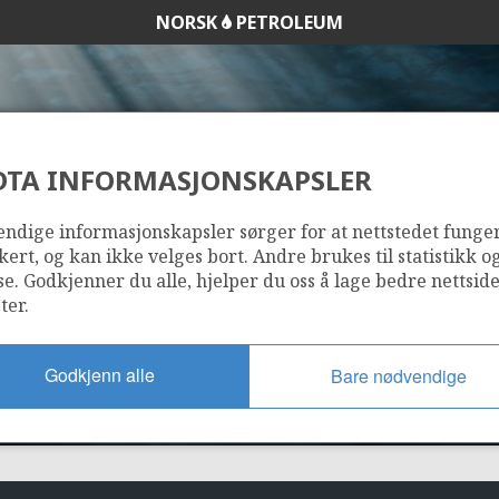
NORSK
PETROLEUM
DTA INFORMASJONSKAPSLER
30/10-4
ndige informasjonskapsler sørger for at nettstedet funge
kert, og kan ikke velges bort. Andre brukes til statistikk o
se. Godkjenner du alle, hjelper du oss å lage bedre nettsid
ter.
Godkjenn alle
Bare nødvendige