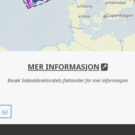
MER INFORMASJON
Besøk Sokkeldirektoratets faktasider for mer informasjon
Del
Del
på
i
r
LinkedIn
e-
post