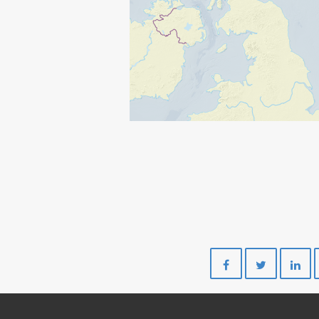
Del
Del
på
på
Facebook
Twitte