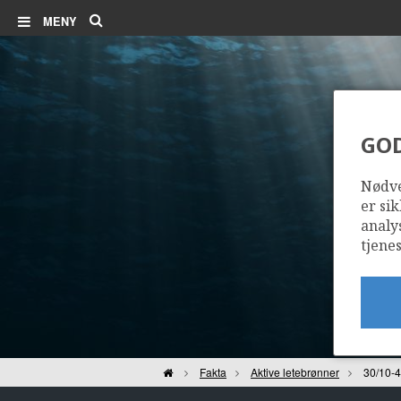
Søk
MENY
GO
Nødve
er sik
analy
tjenes
Hjem
Fakta
Aktive letebrønner
30/10-4