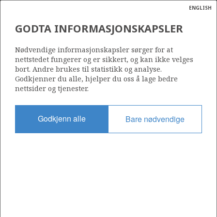
ENGLISH
Søk
N
P
MENY
GODTA INFORMASJONSKAPSLER
Ordlist
Energik
30/11-14 B
Nødvendige informasjonskapsler sørger for at
nettstedet fungerer og er sikkert, og kan ikke velges
bort. Andre brukes til statistikk og analyse.
Godkjenner du alle, hjelper du oss å lage bedre
nettsider og tjenester.
Lisens
272
Godkjenn alle
Bare nødvendige
Startdato
06.07.2016
Status
P&A
Fasilitet
SONGA DELTA
Operatør: