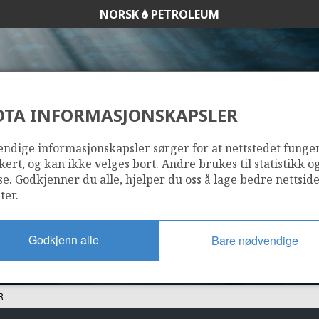
NORSK
PETROLEUM
DTA INFORMASJONSKAPSLER
30/6-9 R
ndige informasjonskapsler sørger for at nettstedet funge
kert, og kan ikke velges bort. Andre brukes til statistikk o
se. Godkjenner du alle, hjelper du oss å lage bedre nettsid
ter.
Godkjenn alle
Bare nødvendige
R