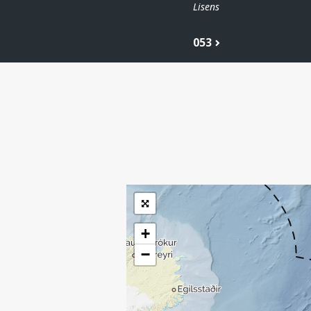
Lisens
053
| ©
Leaflet
|
Kartverket
Inneholder data
under norsk lisens
for offentlige data
(
)
NLOD
tilgjengeliggjort av
Sokkeldirektoratet
+
−