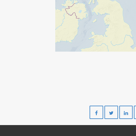
Del
Del
på
på
Facebook
Twitte