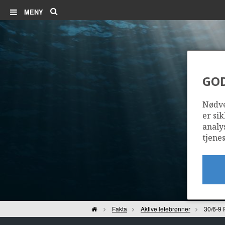
Søk
MENY
GO
Nødve
er sik
analy
tjenes
Hjem
Fakta
Aktive letebrønner
30/6-9 