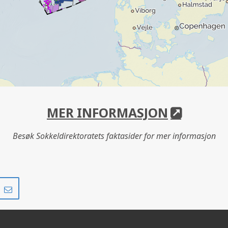
MER INFORMASJON
Besøk Sokkeldirektoratets faktasider for mer informasjon
Del
Del
på
i
r
LinkedIn
e-
post