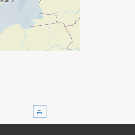
Skriv
ut