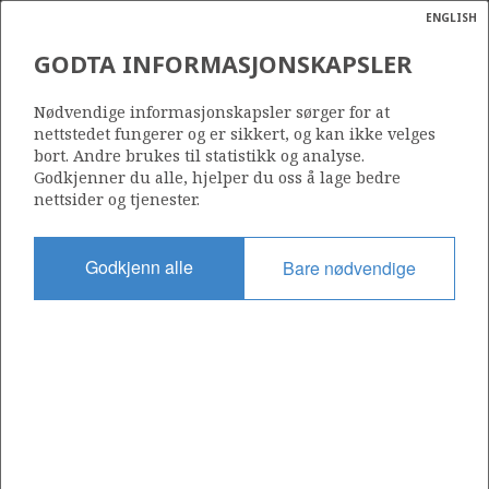
ENGLISH
Søk
N
P
MENY
GODTA INFORMASJONSKAPSLER
Ordlist
Energik
30/9-13 SR
Nødvendige informasjonskapsler sørger for at
nettstedet fungerer og er sikkert, og kan ikke velges
bort. Andre brukes til statistikk og analyse.
Godkjenner du alle, hjelper du oss å lage bedre
nettsider og tjenester.
Lisens
104
Godkjenn alle
Bare nødvendige
Startdato
12.07.2002
Status
P&A
Fasilitet
DEEPSEA DELTA
Operatør: