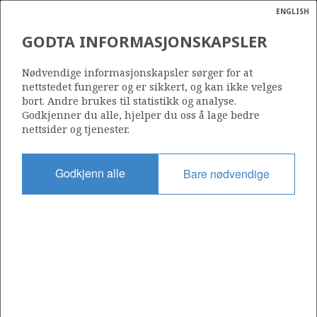
ENGLISH
Søk
N
P
MENY
GODTA INFORMASJONSKAPSLER
Ordlist
Energik
31/2-14
Nødvendige informasjonskapsler sørger for at
nettstedet fungerer og er sikkert, og kan ikke velges
bort. Andre brukes til statistikk og analyse.
Godkjenner du alle, hjelper du oss å lage bedre
nettsider og tjenester.
Lisens
054
Godkjenn alle
Bare nødvendige
Startdato
23.04.1984
Status
P&A
Fasilitet
BORGNY DOLPHIN
Operatør: