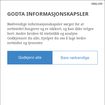
ENGLISH
Søk
N
P
MENY
GODTA INFORMASJONSKAPSLER
Ordlist
Energik
31/2-4
Nødvendige informasjonskapsler sørger for at
nettstedet fungerer og er sikkert, og kan ikke velges
bort. Andre brukes til statistikk og analyse.
Godkjenner du alle, hjelper du oss å lage bedre
nettsider og tjenester.
Lisens
054
Godkjenn alle
Bare nødvendige
Startdato
01.09.1980
Status
SUSPENDED
Fasilitet
BORGNY DOLPHIN
Operatør: