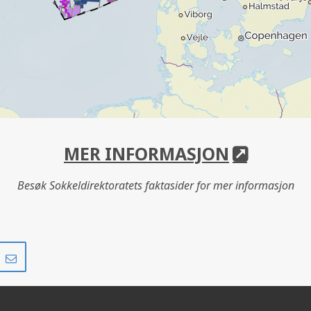
MER INFORMASJON
Besøk Sokkeldirektoratets faktasider for mer informasjon
Del
Del
på
i
r
LinkedIn
e-
post