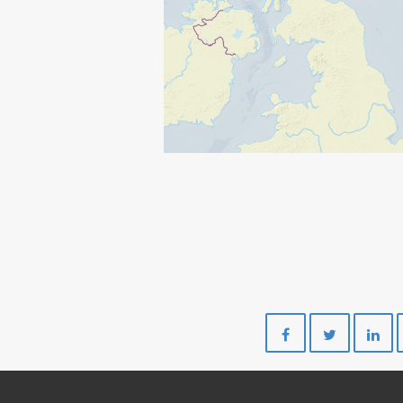
Del
Del
på
på
Facebook
Twitte