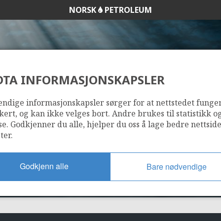
NORSK
PETROLEUM
DTA INFORMASJONSKAPSLER
31/4-10
ndige informasjonskapsler sørger for at nettstedet funge
kert, og kan ikke velges bort. Andre brukes til statistikk o
se. Godkjenner du alle, hjelper du oss å lage bedre nettsid
ter.
Godkjenn alle
Bare nødvendige