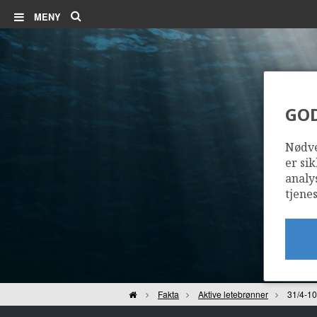
Søk
MENY
GO
Nødve
er sik
analy
tjenes
Hjem
Fakta
Aktive letebrønner
31/4-10