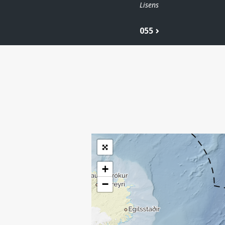
Lisens
055
| ©
Leaflet
|
Kartverket
Inneholder data
under norsk lisens
for offentlige data
(
)
NLOD
tilgjengeliggjort av
Sokkeldirektoratet
+
−