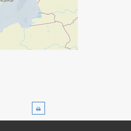
Skriv
ut