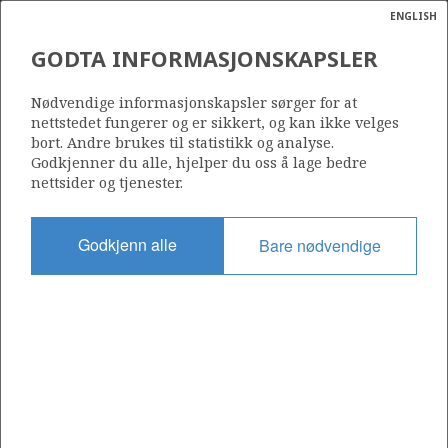
ENGLISH
Søk
N
P
MENY
GODTA INFORMASJONSKAPSLER
Ordlist
Energik
31/4-6
Nødvendige informasjonskapsler sørger for at
nettstedet fungerer og er sikkert, og kan ikke velges
bort. Andre brukes til statistikk og analyse.
Godkjenner du alle, hjelper du oss å lage bedre
nettsider og tjenester.
Lisens
055
Godkjenn alle
Bare nødvendige
Startdato
28.02.1982
Status
P&A
Fasilitet
NORTRYM
Operatør: