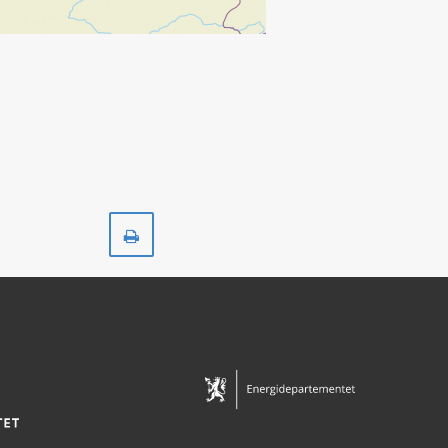
Skriv
ut