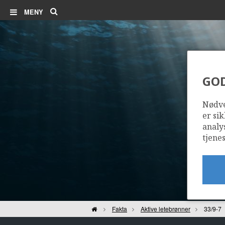
Søk
MENY
GO
Nødve
er sik
analy
tjenes
Hjem
Fakta
Aktive letebrønner
33/9-7