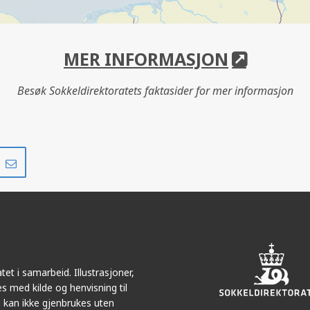
MER INFORMASJON
Besøk Sokkeldirektoratets faktasider for mer informasjon
Del
Del
på
i
r
LinkedIn
e-
post
et i samarbeid. Illustrasjoner,
s med kilde og henvisning til
 kan ikke gjenbrukes uten