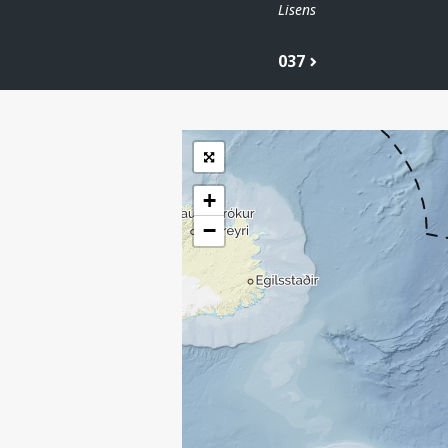
| ©
Leaflet
Lisens
|
Kartverket
Inneholder data
under norsk lisens
037
for offentlige data
(
)
NLOD
tilgjengeliggjort av
Sokkeldirektoratet
+
−