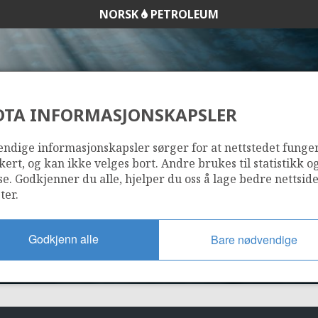
NORSK
PETROLEUM
DTA INFORMASJONSKAPSLER
33/9-7
ndige informasjonskapsler sørger for at nettstedet funge
kert, og kan ikke velges bort. Andre brukes til statistikk o
se. Godkjenner du alle, hjelper du oss å lage bedre nettsid
ter.
Godkjenn alle
Bare nødvendige