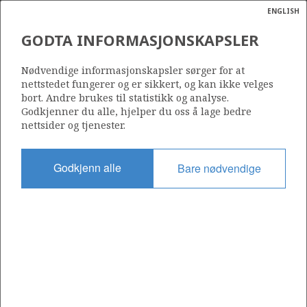
ENGLISH
Søk
N
P
MENY
GODTA INFORMASJONSKAPSLER
Ordlist
Energik
34/8-18 S
Nødvendige informasjonskapsler sørger for at
nettstedet fungerer og er sikkert, og kan ikke velges
bort. Andre brukes til statistikk og analyse.
Godkjenner du alle, hjelper du oss å lage bedre
nettsider og tjenester.
Lisens
120
Godkjenn alle
Bare nødvendige
Startdato
09.02.2019
Status
PLUGGED
Fasilitet
VISUND
Operatør: