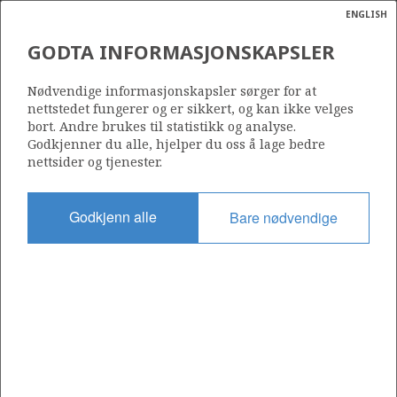
ENGLISH
Søk
N
P
MENY
GODTA INFORMASJONSKAPSLER
Ordlist
Energik
34/8-14 C
Nødvendige informasjonskapsler sørger for at
nettstedet fungerer og er sikkert, og kan ikke velges
bort. Andre brukes til statistikk og analyse.
Godkjenner du alle, hjelper du oss å lage bedre
nettsider og tjenester.
Lisens
120
Godkjenn alle
Bare nødvendige
Startdato
02.12.2008
Status
P&A
Fasilitet
BORGLAND DOLPHIN
Operatør: