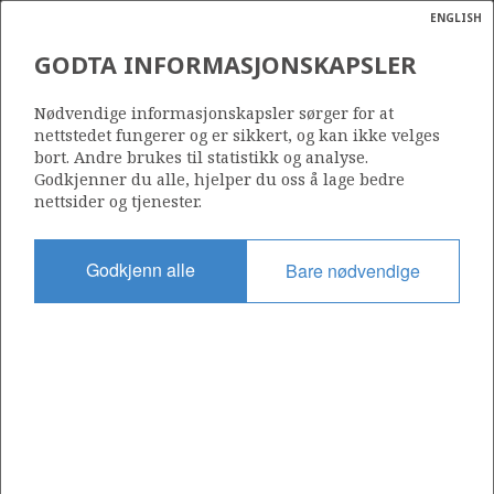
ENGLISH
Søk
N
P
MENY
GODTA INFORMASJONSKAPSLER
Ordlist
Energik
35/9-3
Nødvendige informasjonskapsler sørger for at
nettstedet fungerer og er sikkert, og kan ikke velges
bort. Andre brukes til statistikk og analyse.
Godkjenner du alle, hjelper du oss å lage bedre
nettsider og tjenester.
Lisens
153
Godkjenn alle
Bare nødvendige
Startdato
23.09.1997
Status
P&A
Fasilitet
WEST VANGUARD
Operatør: