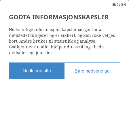
ENGLISH
Søk
N
P
MENY
GODTA INFORMASJONSKAPSLER
Ordlist
Energik
35/8-2
Nødvendige informasjonskapsler sørger for at
nettstedet fungerer og er sikkert, og kan ikke velges
bort. Andre brukes til statistikk og analyse.
Godkjenner du alle, hjelper du oss å lage bedre
nettsider og tjenester.
Lisens
058
Godkjenn alle
Bare nødvendige
Startdato
30.08.1981
Status
P&A
Fasilitet
SEDCO 704
Operatør: