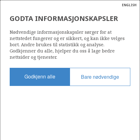
ENGLISH
Søk
N
P
MENY
GODTA INFORMASJONSKAPSLER
Ordlist
Energik
NORWEGIAN GULF
Nødvendige informasjonskapsler sørger for at
EXPLORATION COMPANY AS
nettstedet fungerer og er sikkert, og kan ikke velges
bort. Andre brukes til statistikk og analyse.
Godkjenner du alle, hjelper du oss å lage bedre
nettsider og tjenester.
Operatør for antall lisenser
0
Godkjenn alle
Bare nødvendige
Rettighetshaver i antall lisenser
0
Operatør for antall felt
0
Operatør for antall funn
0