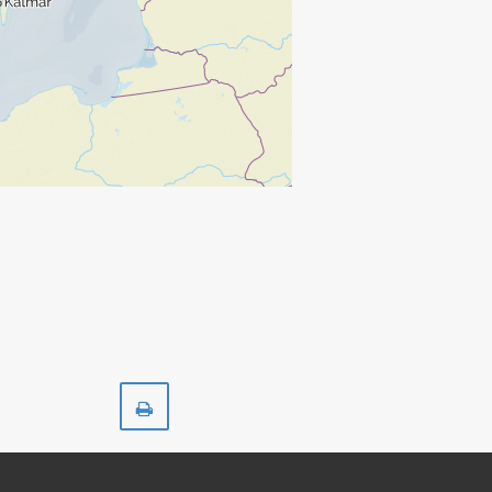
Skriv
ut