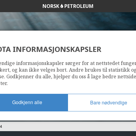
NORSK
PETROLEUM
DTA INFORMASJONSKAPSLER
6407/7-4
ndige informasjonskapsler sørger for at nettstedet funge
kert, og kan ikke velges bort. Andre brukes til statistikk o
se. Godkjenner du alle, hjelper du oss å lage bedre nettsid
ter.
Godkjenn alle
Bare nødvendige
-4