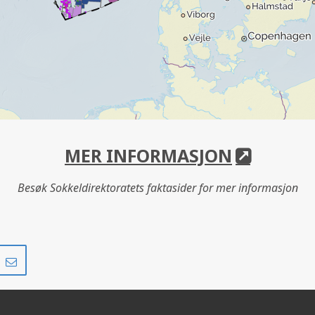
MER INFORMASJON
Besøk Sokkeldirektoratets faktasider for mer informasjon
Del
Del
på
i
r
LinkedIn
e-
post