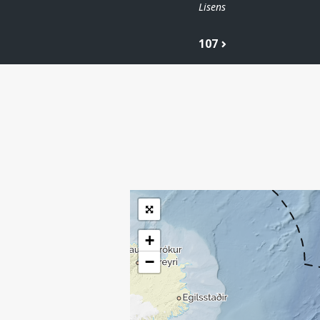
Lisens
107
| ©
Leaflet
|
Kartverket
Inneholder data
under norsk lisens
for offentlige data
(
)
NLOD
tilgjengeliggjort av
Sokkeldirektoratet
+
−