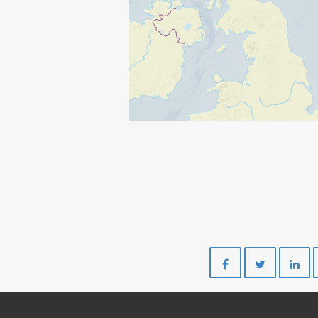
Del
Del
på
på
Facebook
Twitte