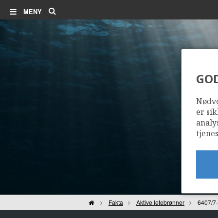
Søk
MENY
GO
Nødve
er sik
analy
tjenes
Hjem
Fakta
Aktive letebrønner
6407/7