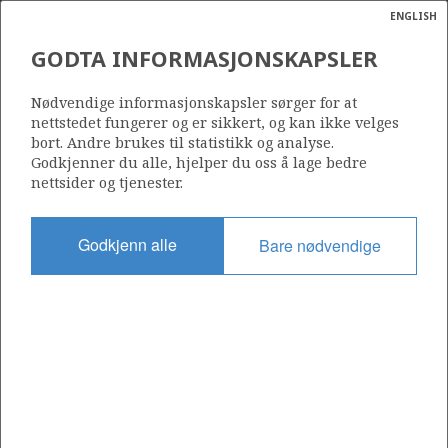
ENGLISH
Søk
N
P
MENY
GODTA INFORMASJONSKAPSLER
Ordlist
Energik
6407/9-1
Nødvendige informasjonskapsler sørger for at
nettstedet fungerer og er sikkert, og kan ikke velges
bort. Andre brukes til statistikk og analyse.
Godkjenner du alle, hjelper du oss å lage bedre
nettsider og tjenester.
Lisens
093
Godkjenn alle
Bare nødvendige
Startdato
26.06.1984
Status
P&A
Fasilitet
BORGNY DOLPHIN
Operatør: