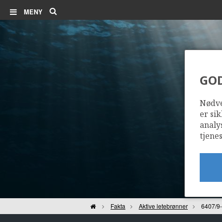
Søk
MENY
GO
Nødve
er sik
analy
tjenes
Hjem
Fakta
Aktive letebrønner
6407/9