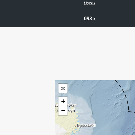
Lisens
093
| ©
Leaflet
|
Kartverket
Inneholder data
under norsk lisens
for offentlige data
(
)
NLOD
tilgjengeliggjort av
Sokkeldirektoratet
+
−