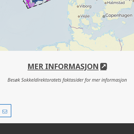
MER INFORMASJON
Besøk Sokkeldirektoratets faktasider for mer informasjon
Del
Del
på
i
r
LinkedIn
e-
post