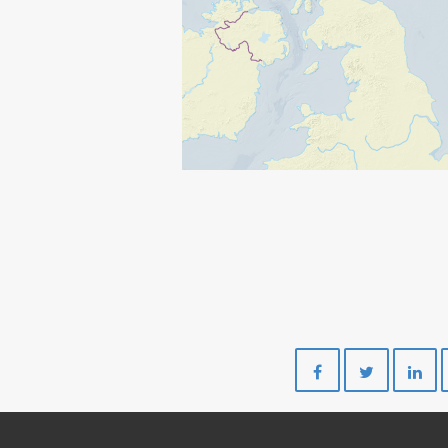
Del
Del
på
på
Facebook
Twitte