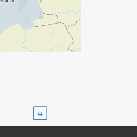
Skriv
ut