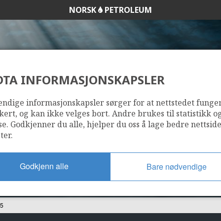
NORSK
PETROLEUM
DTA INFORMASJONSKAPSLER
6407/9-5
ndige informasjonskapsler sørger for at nettstedet funge
kert, og kan ikke velges bort. Andre brukes til statistikk o
se. Godkjenner du alle, hjelper du oss å lage bedre nettsid
ter.
Godkjenn alle
Bare nødvendige
-5