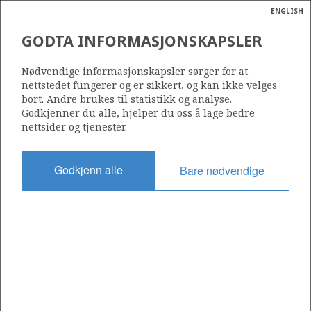
ENGLISH
Søk
N
P
MENY
GODTA INFORMASJONSKAPSLER
Ordlist
Energik
6507/5-13 A
Nødvendige informasjonskapsler sørger for at
nettstedet fungerer og er sikkert, og kan ikke velges
bort. Andre brukes til statistikk og analyse.
Godkjenner du alle, hjelper du oss å lage bedre
nettsider og tjenester.
Lisens
212
Godkjenn alle
Bare nødvendige
Startdato
22.04.2025
Status
P&A
Fasilitet
SCARABEO 8
Operatør: