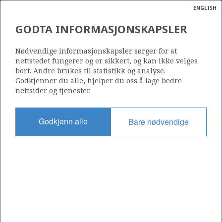
ENGLISH
Søk
N
P
MENY
GODTA INFORMASJONSKAPSLER
Ordlist
Energik
6507/3-3
Nødvendige informasjonskapsler sørger for at
nettstedet fungerer og er sikkert, og kan ikke velges
bort. Andre brukes til statistikk og analyse.
Godkjenner du alle, hjelper du oss å lage bedre
nettsider og tjenester.
Lisens
159
Godkjenn alle
Bare nødvendige
Startdato
23.12.1998
Status
P&A
Fasilitet
BYFORD DOLPHIN
Operatør: