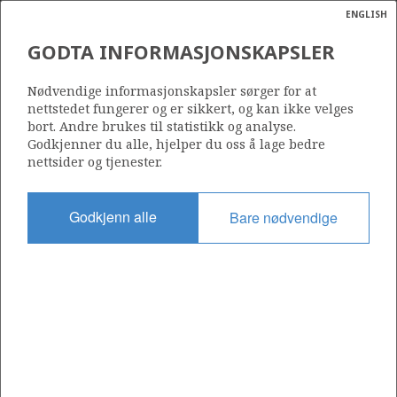
ENGLISH
Søk
N
P
MENY
GODTA INFORMASJONSKAPSLER
Ordlist
Energik
6608/10-12 A
Nødvendige informasjonskapsler sørger for at
nettstedet fungerer og er sikkert, og kan ikke velges
bort. Andre brukes til statistikk og analyse.
Godkjenner du alle, hjelper du oss å lage bedre
nettsider og tjenester.
Lisens
128
Godkjenn alle
Bare nødvendige
Startdato
25.12.2008
Status
P&A
Fasilitet
OCEAN VANGUARD
Operatør: