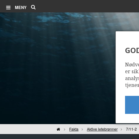
Søk
MENY
GO
Nødve
er sik
analy
tjenes
Hjem
Fakta
Aktive letebrønner
7/11-2