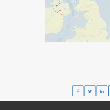
Del
Del
på
på
Facebook
Twitte