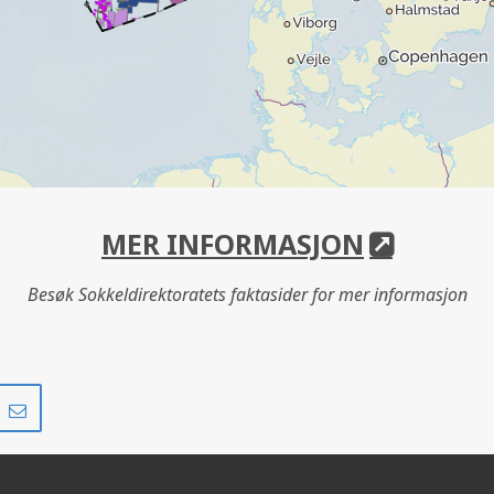
MER INFORMASJON
Besøk Sokkeldirektoratets faktasider for mer informasjon
Del
Del
på
i
r
LinkedIn
e-
post