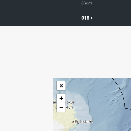
Lisens
018
| ©
Leaflet
|
Kartverket
Inneholder data
under norsk lisens
for offentlige data
(
)
NLOD
tilgjengeliggjort av
Sokkeldirektoratet
+
−