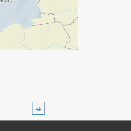
Skriv
ut