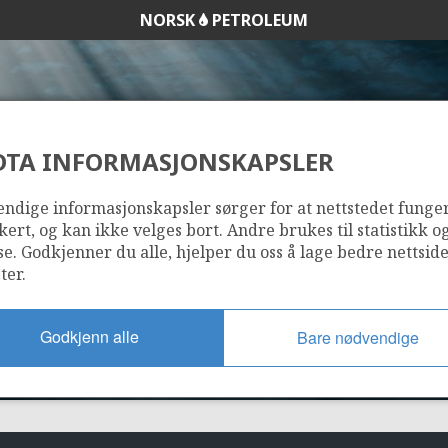
NORSK
PETROLEUM
DTA INFORMASJONSKAPSLER
7/11-2
ndige informasjonskapsler sørger for at nettstedet funge
kert, og kan ikke velges bort. Andre brukes til statistikk o
se. Godkjenner du alle, hjelper du oss å lage bedre nettsid
ter.
Godkjenn alle
Bare nødvendige