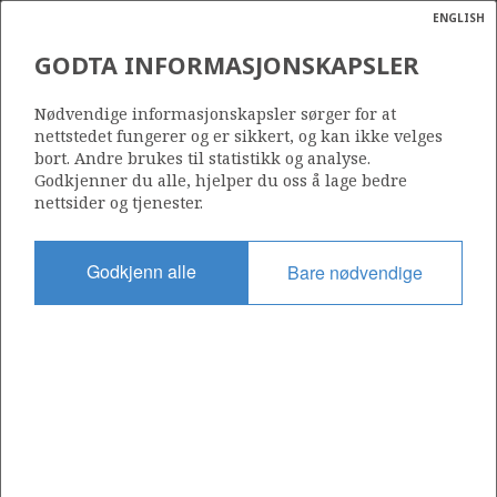
ENGLISH
Søk
N
P
MENY
GODTA INFORMASJONSKAPSLER
Ordlist
Energik
7122/7-1
Nødvendige informasjonskapsler sørger for at
nettstedet fungerer og er sikkert, og kan ikke velges
bort. Andre brukes til statistikk og analyse.
Godkjenner du alle, hjelper du oss å lage bedre
nettsider og tjenester.
Lisens
229
Godkjenn alle
Bare nødvendige
Startdato
16.09.2000
Status
P&A
Fasilitet
TRANSOCEAN ARCTIC
Operatør: