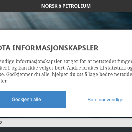
NORSK
PETROLEUM
DTA INFORMASJONSKAPSLER
7122/7-2
ndige informasjonskapsler sørger for at nettstedet funge
kert, og kan ikke velges bort. Andre brukes til statistikk o
se. Godkjenner du alle, hjelper du oss å lage bedre nettsid
ter.
Godkjenn alle
Bare nødvendige
-2