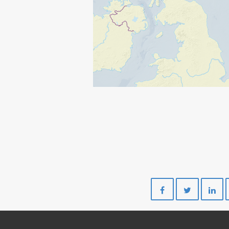
Del
Del
på
på
Facebook
Twitte