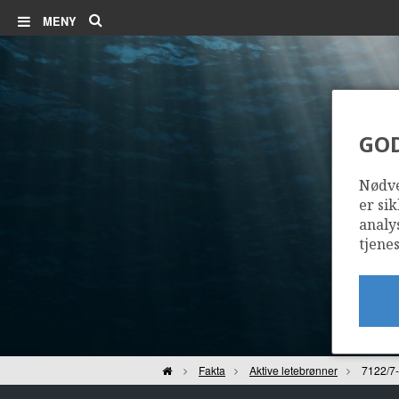
Søk
MENY
GO
Nødve
er sik
analy
tjenes
Hjem
Fakta
Aktive letebrønner
7122/7