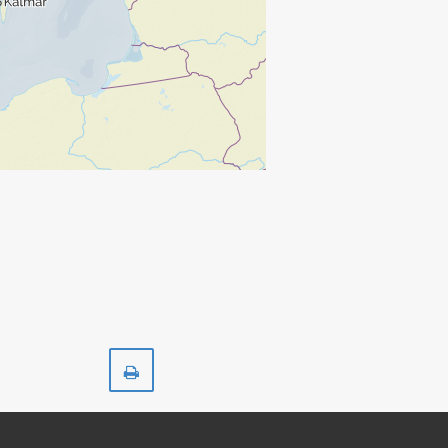
Skriv
ut