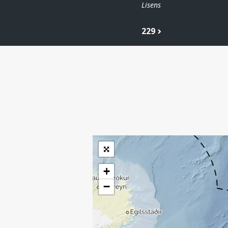
Lisens
229
| ©
Leaflet
|
Kartverket
Inneholder data
under norsk lisens
for offentlige data
(
)
NLOD
tilgjengeliggjort av
Sokkeldirektoratet
+
−