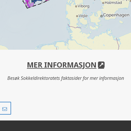
MER INFORMASJON
Besøk Sokkeldirektoratets faktasider for mer informasjon
Del
Del
på
i
r
LinkedIn
e-
post