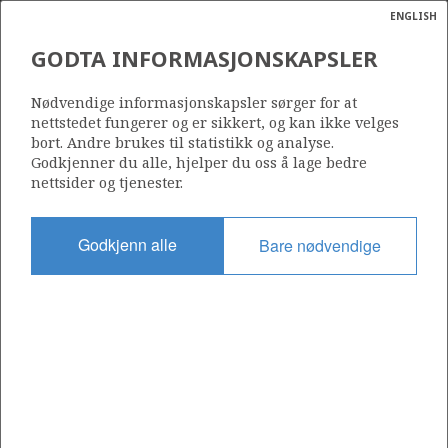
ENGLISH
Søk
N
P
MENY
GODTA INFORMASJONSKAPSLER
Ordlist
Energik
7/4-2
Nødvendige informasjonskapsler sørger for at
nettstedet fungerer og er sikkert, og kan ikke velges
bort. Andre brukes til statistikk og analyse.
Godkjenner du alle, hjelper du oss å lage bedre
nettsider og tjenester.
Lisens
148
Godkjenn alle
Bare nødvendige
Startdato
15.12.2007
Status
P&A
Fasilitet
MÆRSK GIANT
Operatør: