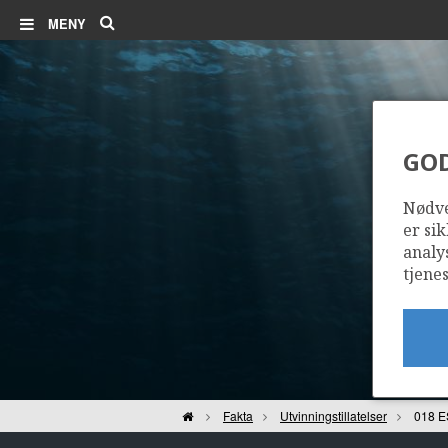
Søk
MENY
GO
Nødve
er sik
analy
tjenes
Hjem
Fakta
Utvinningstillatelser
018 E