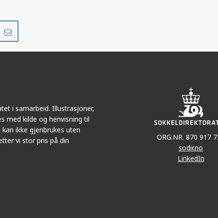
Del
Del
på
i
r
LinkedIn
e-
post
et i samarbeid. Illustrasjoner,
s med kilde og henvisning til
 kan ikke gjenbrukes uten
ORG.NR. 870 917 7
tter vi stor pris på din
sodir.no
LinkedIn