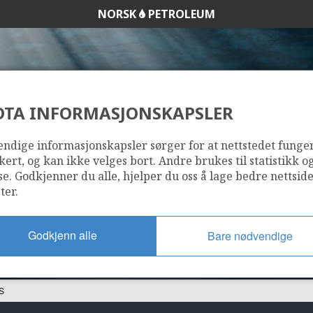
NORSK
PETROLEUM
DTA INFORMASJONSKAPSLER
018 ES
ndige informasjonskapsler sørger for at nettstedet funge
kert, og kan ikke velges bort. Andre brukes til statistikk o
se. Godkjenner du alle, hjelper du oss å lage bedre nettsid
ter.
Godkjenn alle
Bare nødvendige
S