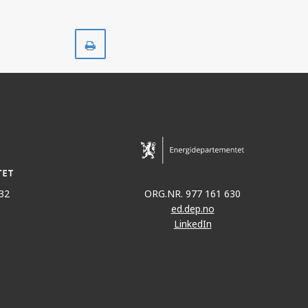
Skriv
ut
32
ORG.NR. 977 161 630
ed.dep.no
LinkedIn