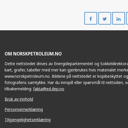
Del
Del
på
på
Facebook
Twitte
OM NORSKPETROLEUM.NO
Dette nettstedet drives av Energidepartementet og Sokkeldirektorat
kart, grafer, tabeller med mer kan gjenbrukes hvis materialet merke
www.norskpetroleum.no. Bildene på nettstedet er kopibeskyttet og
fotografens samtykke. Har du innspill eller spørsmål til nettsiden, se
tilbakemelding:
fakta@ed.dep.no
Bruk av innhold
Personvernerklæring
Tilgjengelighetserklæring