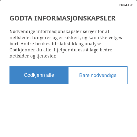
ENGLISH
Søk
N
P
MENY
GODTA INFORMASJONSKAPSLER
Ordlist
Energik
050 C
Nødvendige informasjonskapsler sørger for at
nettstedet fungerer og er sikkert, og kan ikke velges
bort. Andre brukes til statistikk og analyse.
Godkjenner du alle, hjelper du oss å lage bedre
nettsider og tjenester.
Område
NORDSJØEN
Godkjenn alle
Bare nødvendige
Tildelt dato
04.06.1999
Gyldig til
31.12.2020
Gjeldende fase
Status
INACTIVE