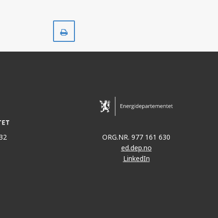
Skriv
ut
32
ORG.NR. 977 161 630
ed.dep.no
LinkedIn