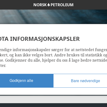
NORSK
PETROLEUM
DTA INFORMASJONSKAPSLER
083
ndige informasjonskapsler sørger for at nettstedet funge
kert, og kan ikke velges bort. Andre brukes til statistikk o
se. Godkjenner du alle, hjelper du oss å lage bedre nettsid
ter.
Godkjenn alle
Bare nødvendige