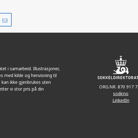
Del
Del
på
i
r
LinkedIn
e-
post
et i samarbeid. Illustrasjoner,
s med kilde og henvisning til
 kan ikke gjenbrukes uten
ORG.NR. 870 917 7
tter vi stor pris på din
sodir.no
LinkedIn