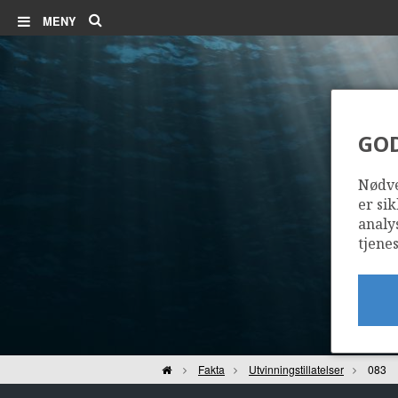
Søk
MENY
GO
Nødve
er sik
analy
tjenes
Hjem
Fakta
Utvinningstillatelser
083