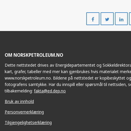
Del
Del
på
på
Facebook
Twitte
OM NORSKPETROLEUM.NO
Dette nettstedet drives av Energidepartementet og Sokkeldirektorat
kart, grafer, tabeller med mer kan gjenbrukes hvis materialet merke
www.norskpetroleum.no. Bildene på nettstedet er kopibeskyttet og
fotografens samtykke. Har du innspill eller spørsmål til nettsiden, se
tilbakemelding:
fakta@ed.dep.no
Bruk av innhold
Personvernerklæring
Tilgjengelighetserklæring