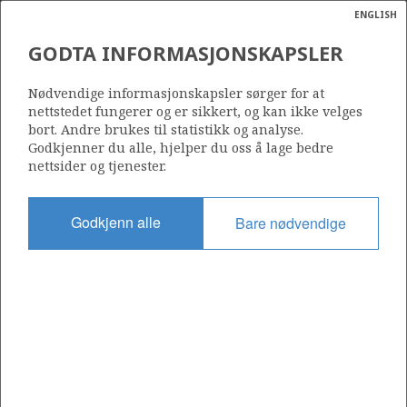
ENGLISH
Søk
N
P
MENY
GODTA INFORMASJONSKAPSLER
Ordlist
Energik
090 C
Nødvendige informasjonskapsler sørger for at
nettstedet fungerer og er sikkert, og kan ikke velges
bort. Andre brukes til statistikk og analyse.
Godkjenner du alle, hjelper du oss å lage bedre
nettsider og tjenester.
Område
NORDSJØEN
Godkjenn alle
Bare nødvendige
Tildelt dato
25.05.2005
Gyldig til
04.06.2035
Gjeldende fase
PRODUCTION EXTENDED
Tildelingsrunde: