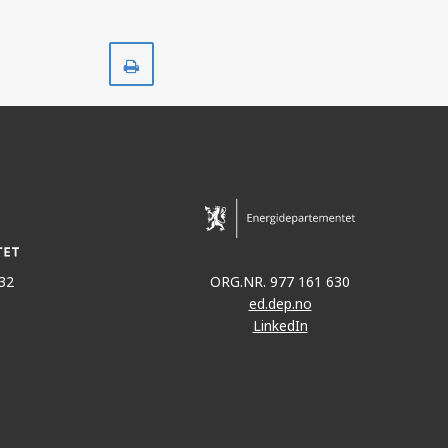
Skriv
ut
32
ORG.NR. 977 161 630
ed.dep.no
LinkedIn