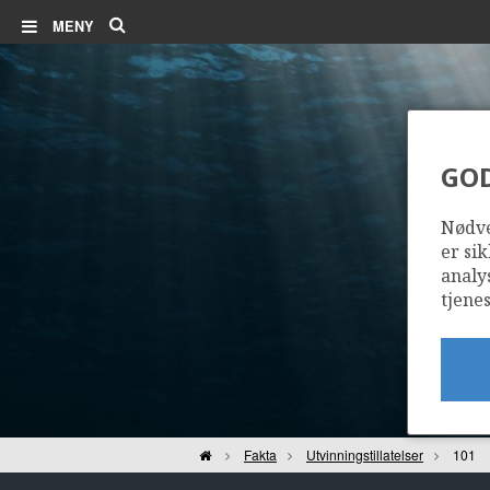
Søk
MENY
GO
Nødve
er sik
analy
tjenes
Hjem
Fakta
Utvinningstillatelser
101