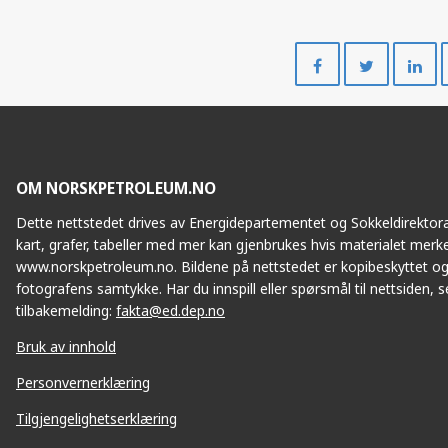
Del
Del
på
på
Facebook
Twitte
OM NORSKPETROLEUM.NO
Dette nettstedet drives av Energidepartementet og Sokkeldirektorat
kart, grafer, tabeller med mer kan gjenbrukes hvis materialet merke
www.norskpetroleum.no. Bildene på nettstedet er kopibeskyttet og
fotografens samtykke. Har du innspill eller spørsmål til nettsiden, se
tilbakemelding:
fakta@ed.dep.no
Bruk av innhold
Personvernerklæring
Tilgjengelighetserklæring