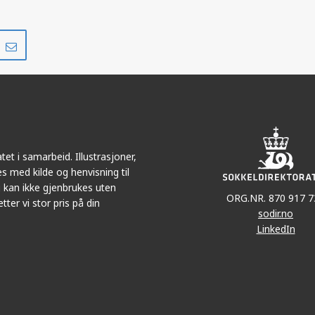
Del
Del
på
i
r
LinkedIn
e-
post
et i samarbeid. Illustrasjoner,
s med kilde og henvisning til
 kan ikke gjenbrukes uten
ORG.NR. 870 917 7
tter vi stor pris på din
sodir.no
LinkedIn