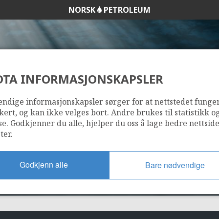
NORSK
PETROLEUM
DTA INFORMASJONSKAPSLER
101
ndige informasjonskapsler sørger for at nettstedet funge
kert, og kan ikke velges bort. Andre brukes til statistikk o
se. Godkjenner du alle, hjelper du oss å lage bedre nettsid
ter.
Godkjenn alle
Bare nødvendige