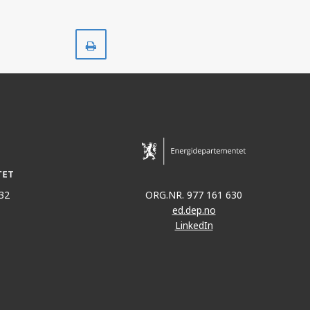
Skriv
ut
32
ORG.NR. 977 161 630
ed.dep.no
LinkedIn