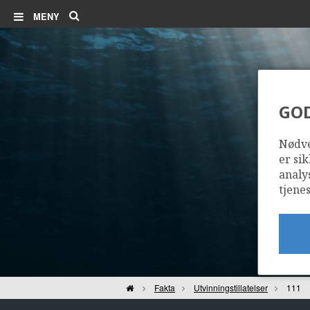
Søk
MENY
GO
Nødve
er sik
analy
tjenes
Hjem
Fakta
Utvinningstillatelser
111