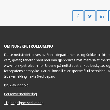
Del
Del
på
på
Facebook
Twitte
OM NORSKPETROLEUM.NO
Dette nettstedet drives av Energidepartementet og Sokkeldirektorat
kart, grafer, tabeller med mer kan gjenbrukes hvis materialet merke
www.norskpetroleum.no. Bildene på nettstedet er kopibeskyttet og
fotografens samtykke. Har du innspill eller spørsmål til nettsiden, se
tilbakemelding:
fakta@ed.dep.no
Bruk av innhold
Personvernerklæring
Tilgjengelighetserklæring