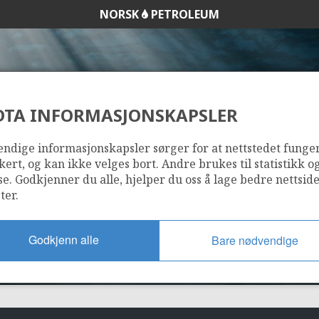
NORSK
PETROLEUM
DTA INFORMASJONSKAPSLER
111
ndige informasjonskapsler sørger for at nettstedet funge
kert, og kan ikke velges bort. Andre brukes til statistikk o
se. Godkjenner du alle, hjelper du oss å lage bedre nettsid
ter.
Godkjenn alle
Bare nødvendige