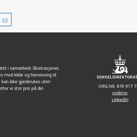
Del
Del
på
i
r
LinkedIn
e-
post
et i samarbeid. Illustrasjoner,
s med kilde og henvisning til
 kan ikke gjenbrukes uten
ORG.NR. 870 917 7
tter vi stor pris på din
sodir.no
LinkedIn