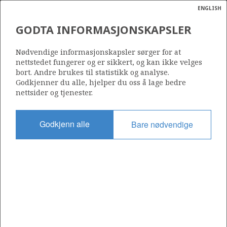
ENGLISH
Søk
N
P
MENY
GODTA INFORMASJONSKAPSLER
Ordlist
Energik
112
Nødvendige informasjonskapsler sørger for at
nettstedet fungerer og er sikkert, og kan ikke velges
bort. Andre brukes til statistikk og analyse.
Godkjenner du alle, hjelper du oss å lage bedre
nettsider og tjenester.
Område
NORDSJØEN
Godkjenn alle
Bare nødvendige
Tildelt dato
26.07.1985
Gyldig til
31.12.2000
Gjeldende fase
Status
INACTIVE