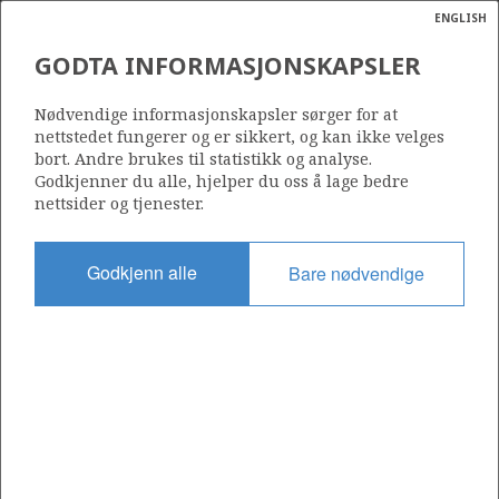
ENGLISH
Søk
N
P
MENY
GODTA INFORMASJONSKAPSLER
Ordlist
Energik
1157
Nødvendige informasjonskapsler sørger for at
nettstedet fungerer og er sikkert, og kan ikke velges
bort. Andre brukes til statistikk og analyse.
Godkjenner du alle, hjelper du oss å lage bedre
nettsider og tjenester.
Område
NORSKEHAVET
Godkjenn alle
Bare nødvendige
Tildelt dato
11.03.2022
Gyldig til
11.03.2023
Gjeldende fase
Status
INACTIVE