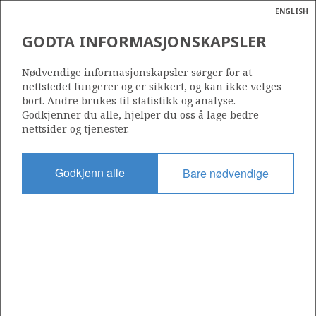
ENGLISH
Søk
N
P
MENY
GODTA INFORMASJONSKAPSLER
Ordlist
Energik
1175 B
Nødvendige informasjonskapsler sørger for at
nettstedet fungerer og er sikkert, og kan ikke velges
bort. Andre brukes til statistikk og analyse.
NORDØ
Godkjenner du alle, hjelper du oss å lage bedre
nettsider og tjenester.
Område
NORDSJØEN
Godkjenn alle
Bare nødvendige
Tildelt dato
14.03.2025
Gyldig til
17.02.2031
Gjeldende fase
FRIGG
INITIAL
Tildelingsrunde: