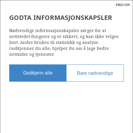
ENGLISH
Søk
N
P
MENY
GODTA INFORMASJONSKAPSLER
Ordlist
Energik
1185
Nødvendige informasjonskapsler sørger for at
nettstedet fungerer og er sikkert, og kan ikke velges
bort. Andre brukes til statistikk og analyse.
Godkjenner du alle, hjelper du oss å lage bedre
nettsider og tjenester.
Område
NORDSJØEN
Godkjenn alle
Bare nødvendige
Tildelt dato
17.02.2023
Gyldig til
16.02.2026
Gjeldende fase
Status
INACTIVE