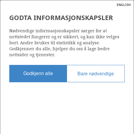
ENGLISH
Søk
N
P
MENY
GODTA INFORMASJONSKAPSLER
Ordlist
Energik
1194 B
Nødvendige informasjonskapsler sørger for at
nettstedet fungerer og er sikkert, og kan ikke velges
bort. Andre brukes til statistikk og analyse.
Godkjenner du alle, hjelper du oss å lage bedre
nettsider og tjenester.
Område
NORSKEHAVET
Godkjenn alle
Bare nødvendige
Tildelt dato
15.03.2024
Gyldig til
15.03.2030
Gjeldende fase
INITIAL
Tildelingsrunde: