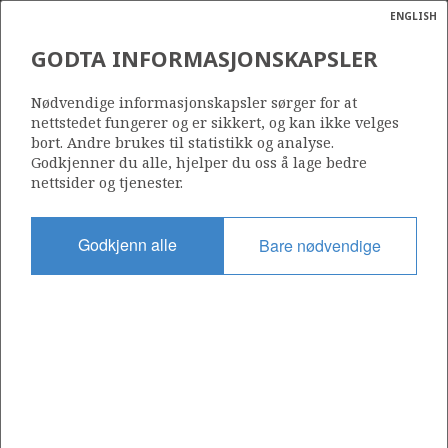
ENGLISH
Søk
N
P
MENY
GODTA INFORMASJONSKAPSLER
Ordlist
Energik
202
Nødvendige informasjonskapsler sørger for at
nettstedet fungerer og er sikkert, og kan ikke velges
bort. Andre brukes til statistikk og analyse.
Godkjenner du alle, hjelper du oss å lage bedre
nettsider og tjenester.
Område
BARENTSHAVET
Godkjenn alle
Bare nødvendige
Tildelt dato
10.09.1993
Gyldig til
01.01.2008
Gjeldende fase
Status
INACTIVE