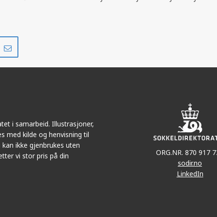
Del
Del
på
i
r
LinkedIn
e-
post
et i samarbeid. Illustrasjoner,
s med kilde og henvisning til
 kan ikke gjenbrukes uten
ORG.NR. 870 917 7
tter vi stor pris på din
sodir.no
LinkedIn