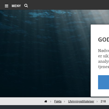
Søk
MENY
GO
Nødve
er sik
analy
tjenes
Hjem
Fakta
Utvinningstillatelser
218