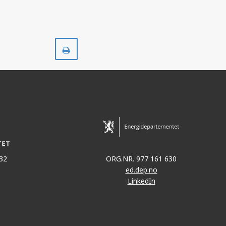
Skriv
ut
32
ORG.NR. 977 161 630
ed.dep.no
LinkedIn