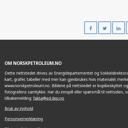
Del
Del
på
på
Facebook
Twitte
OM NORSKPETROLEUM.NO
Dette nettstedet drives av Energidepartementet og Sokkeldirektorat
kart, grafer, tabeller med mer kan gjenbrukes hvis materialet merke
www.norskpetroleum.no. Bildene på nettstedet er kopibeskyttet og
fotografens samtykke. Har du innspill eller spørsmål til nettsiden, se
tilbakemelding:
fakta@ed.dep.no
Bruk av innhold
Personvernerklæring