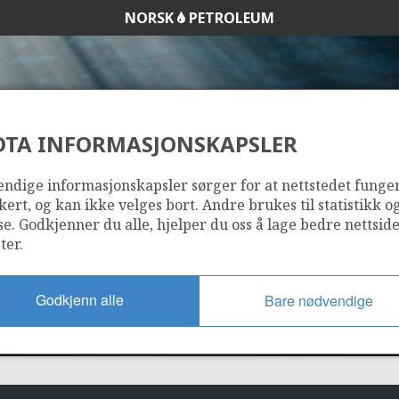
NORSK
PETROLEUM
DTA INFORMASJONSKAPSLER
218
ndige informasjonskapsler sørger for at nettstedet funge
kert, og kan ikke velges bort. Andre brukes til statistikk o
se. Godkjenner du alle, hjelper du oss å lage bedre nettsid
ter.
Godkjenn alle
Bare nødvendige