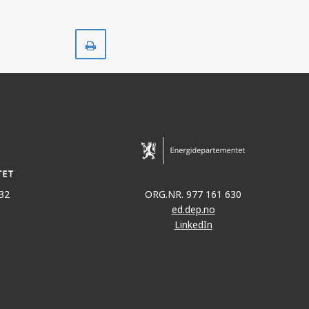
Skriv
ut
32
ORG.NR. 977 161 630
ed.dep.no
LinkedIn