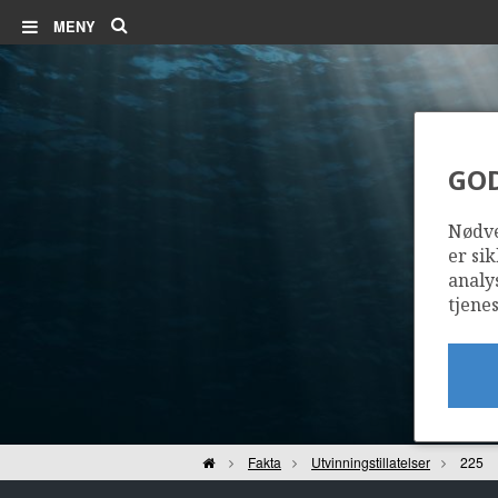
Søk
MENY
GO
Nødve
er sik
analy
tjenes
Hjem
Fakta
Utvinningstillatelser
225