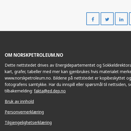
Del
Del
på
på
Facebook
Twitte
OM NORSKPETROLEUM.NO
Dette nettstedet drives av Energidepartementet og Sokkeldirektorat
kart, grafer, tabeller med mer kan gjenbrukes hvis materialet merke
www.norskpetroleum.no. Bildene på nettstedet er kopibeskyttet og
fotografens samtykke. Har du innspill eller spørsmål til nettsiden, se
tilbakemelding:
fakta@ed.dep.no
Bruk av innhold
Personvernerklæring
Tilgjengelighetserklæring