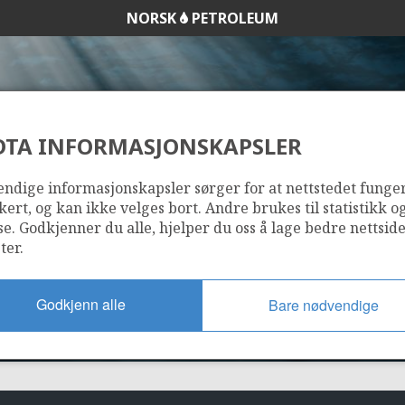
NORSK
PETROLEUM
DTA INFORMASJONSKAPSLER
225
ndige informasjonskapsler sørger for at nettstedet funge
kert, og kan ikke velges bort. Andre brukes til statistikk o
se. Godkjenner du alle, hjelper du oss å lage bedre nettsid
ter.
Godkjenn alle
Bare nødvendige