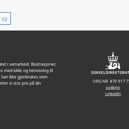
Del
Del
på
i
r
LinkedIn
e-
post
et i samarbeid. Illustrasjoner,
s med kilde og henvisning til
 kan ikke gjenbrukes uten
ORG.NR. 870 917 7
tter vi stor pris på din
sodir.no
LinkedIn