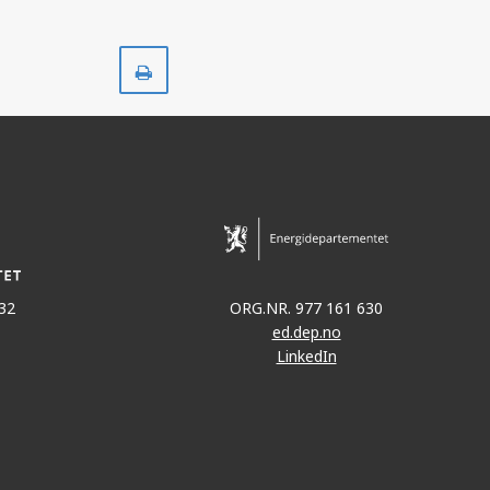
Skriv
ut
32
ORG.NR. 977 161 630
ed.dep.no
LinkedIn