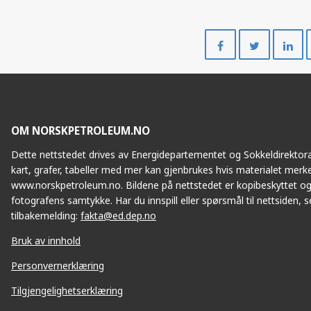
Del
Del
på
på
Facebook
Twitte
OM NORSKPETROLEUM.NO
Dette nettstedet drives av Energidepartementet og Sokkeldirektorat
kart, grafer, tabeller med mer kan gjenbrukes hvis materialet merke
www.norskpetroleum.no. Bildene på nettstedet er kopibeskyttet og
fotografens samtykke. Har du innspill eller spørsmål til nettsiden, se
tilbakemelding:
fakta@ed.dep.no
Bruk av innhold
Personvernerklæring
Tilgjengelighetserklæring