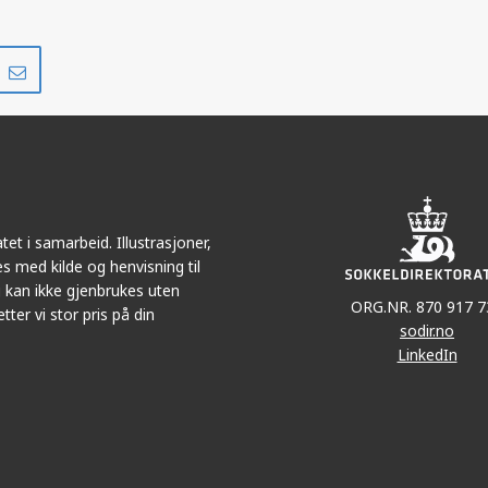
Del
Del
på
i
r
LinkedIn
e-
post
et i samarbeid. Illustrasjoner,
s med kilde og henvisning til
 kan ikke gjenbrukes uten
ORG.NR. 870 917 7
tter vi stor pris på din
sodir.no
LinkedIn