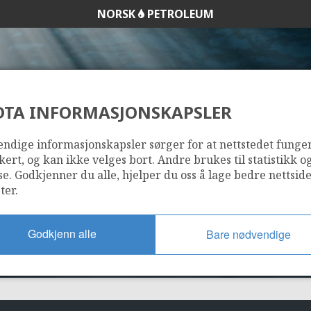
NORSK
PETROLEUM
DTA INFORMASJONSKAPSLER
231
ndige informasjonskapsler sørger for at nettstedet funge
kert, og kan ikke velges bort. Andre brukes til statistikk o
se. Godkjenner du alle, hjelper du oss å lage bedre nettsid
ter.
Godkjenn alle
Bare nødvendige