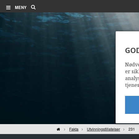
Søk
MENY
GO
Nødve
er sik
analy
tjenes
Hjem
Fakta
Utvinningstillatelser
231