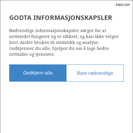
ENGLISH
Søk
N
P
MENY
GODTA INFORMASJONSKAPSLER
Ordlist
Energik
248 B
Nødvendige informasjonskapsler sørger for at
nettstedet fungerer og er sikkert, og kan ikke velges
bort. Andre brukes til statistikk og analyse.
Godkjenner du alle, hjelper du oss å lage bedre
nettsider og tjenester.
Område
NORDSJØEN
Godkjenn alle
Bare nødvendige
Tildelt dato
06.01.2006
Gyldig til
04.06.2035
Gjeldende fase
PRODUCTION
Tildelingsrunde: