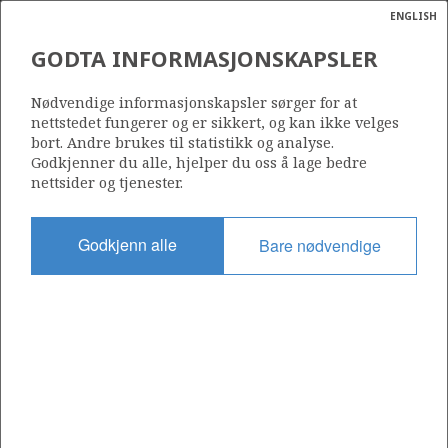
ENGLISH
Søk
N
P
MENY
DVALIN
GODTA INFORMASJONSKAPSLER
Ordlist
Energik
263 E
Nødvendige informasjonskapsler sørger for at
nettstedet fungerer og er sikkert, og kan ikke velges
bort. Andre brukes til statistikk og analyse.
Godkjenner du alle, hjelper du oss å lage bedre
nettsider og tjenester.
Område
NORSKEHAVET
Godkjenn alle
Bare nødvendige
Tildelt dato
01.11.2019
Gyldig til
12.05.2037
Gjeldende fase
PRODUCTION
Tildelingsrunde:
HE