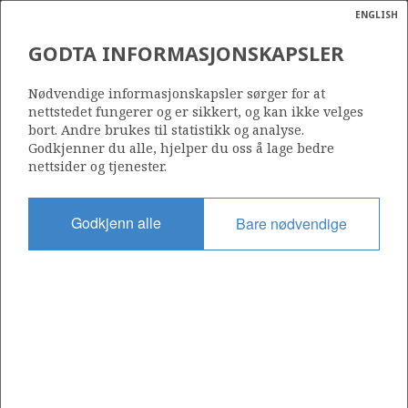
ENGLISH
Søk
N
P
MENY
GODTA INFORMASJONSKAPSLER
Ordlist
Energik
294
Nødvendige informasjonskapsler sørger for at
nettstedet fungerer og er sikkert, og kan ikke velges
bort. Andre brukes til statistikk og analyse.
Godkjenner du alle, hjelper du oss å lage bedre
nettsider og tjenester.
Område
NORDSJØEN
Godkjenn alle
Bare nødvendige
Tildelt dato
11.04.2003
Gyldig til
11.04.2006
Gjeldende fase
Status
INACTIVE