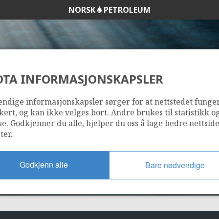
NORSK
PETROLEUM
DTA INFORMASJONSKAPSLER
319
ndige informasjonskapsler sørger for at nettstedet funge
kert, og kan ikke velges bort. Andre brukes til statistikk o
se. Godkjenner du alle, hjelper du oss å lage bedre nettsid
ter.
Godkjenn alle
Bare nødvendige