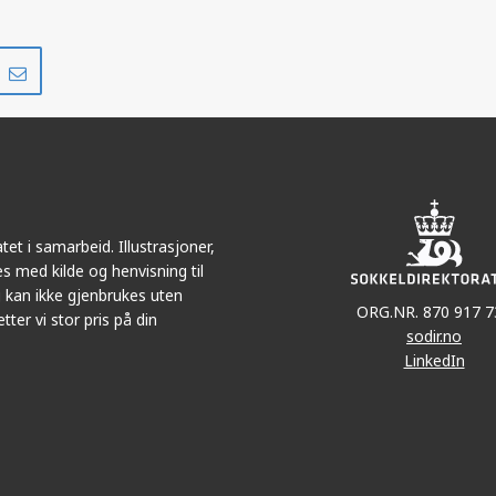
Del
Del
på
i
r
LinkedIn
e-
post
et i samarbeid. Illustrasjoner,
s med kilde og henvisning til
 kan ikke gjenbrukes uten
ORG.NR. 870 917 7
tter vi stor pris på din
sodir.no
LinkedIn