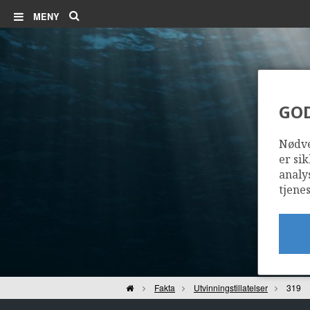
Søk
MENY
GO
Nødve
er sik
analy
tjenes
Hjem
Fakta
Utvinningstillatelser
319