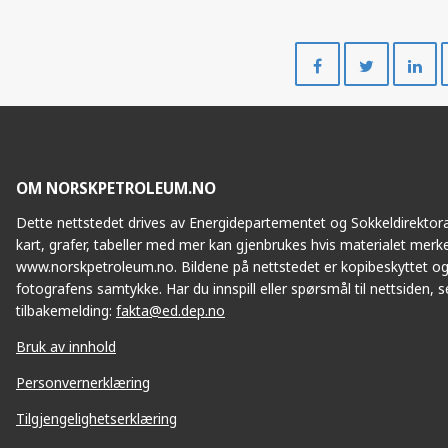
Del
Del
på
på
Facebook
Twitte
OM NORSKPETROLEUM.NO
Dette nettstedet drives av Energidepartementet og Sokkeldirektorat
kart, grafer, tabeller med mer kan gjenbrukes hvis materialet merke
www.norskpetroleum.no. Bildene på nettstedet er kopibeskyttet og
fotografens samtykke. Har du innspill eller spørsmål til nettsiden, se
tilbakemelding:
fakta@ed.dep.no
Bruk av innhold
Personvernerklæring
Tilgjengelighetserklæring