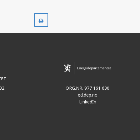
Skriv
ut
32
ORG.NR. 977 161 630
ed.dep.no
LinkedIn