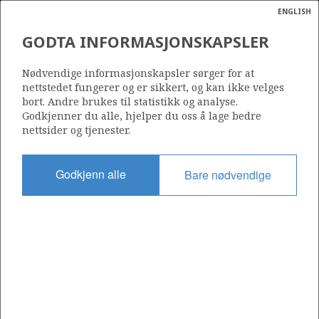
ENGLISH
Søk
N
P
MENY
GODTA INFORMASJONSKAPSLER
Ordlist
Energik
386
Nødvendige informasjonskapsler sørger for at
nettstedet fungerer og er sikkert, og kan ikke velges
bort. Andre brukes til statistikk og analyse.
Godkjenner du alle, hjelper du oss å lage bedre
nettsider og tjenester.
Område
NORSKEHAVET
Godkjenn alle
Bare nødvendige
Tildelt dato
06.01.2006
Gyldig til
06.04.2013
Gjeldende fase
Status
INACTIVE