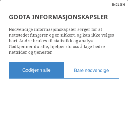
ENGLISH
Søk
N
P
MENY
GODTA INFORMASJONSKAPSLER
Ordlist
Energik
438
Nødvendige informasjonskapsler sørger for at
nettstedet fungerer og er sikkert, og kan ikke velges
bort. Andre brukes til statistikk og analyse.
Godkjenner du alle, hjelper du oss å lage bedre
nettsider og tjenester.
Område
BARENTSHAVET
Godkjenn alle
Bare nødvendige
Tildelt dato
16.02.2007
Gyldig til
16.02.2016
Gjeldende fase
Status
INACTIVE